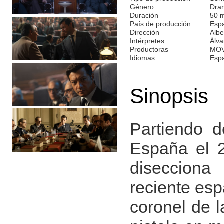
Género
Dra
Duración
50 
País de producción
Esp
Dirección
Albe
Intérpretes
Álva
Productoras
MOV
Idiomas
Esp
Sinopsis
Partiendo d
España el 2
disecciona
reciente esp
coronel de l