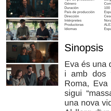
Género
Com
Duración
100
País de producción
Esp
Dirección
Ces
Intérpretes
Nora
Productoras
ALE
Idiomas
Esp
Sinopsis
Eva és una 
i amb dos f
Roma, Eva 
sigui “mass
una nova vid