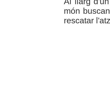
Al llarg d'
món buscant
rescatar l'atz