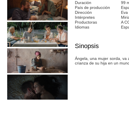
Duración
99 
País de producción
Esp
Dirección
Eva 
Intérpretes
Miri
Productoras
A C
Idiomas
Esp
Sinopsis
Ángela, una mujer sorda, va a 
crianza de su hija en un mun