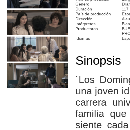
Género
Dra
Duración
117
País de producción
Esp
Dirección
Alau
Intérpretes
Blan
Productoras
BUE
PRO
Idiomas
Espa
Sinopsis
´Los Doming
una joven id
carrera uni
familia que
siente cad