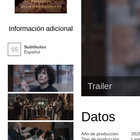
Información adicional
Subtítulos
Español
Trailer
Datos
Año de producción
202
Tipo de producción
Lar