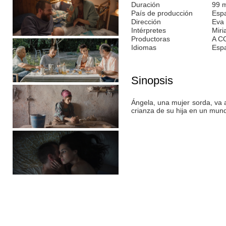
Duración
99 
País de producción
Esp
Dirección
Eva 
Intérpretes
Miri
Productoras
A C
Idiomas
Esp
Sinopsis
Ángela, una mujer sorda, va a 
crianza de su hija en un mun