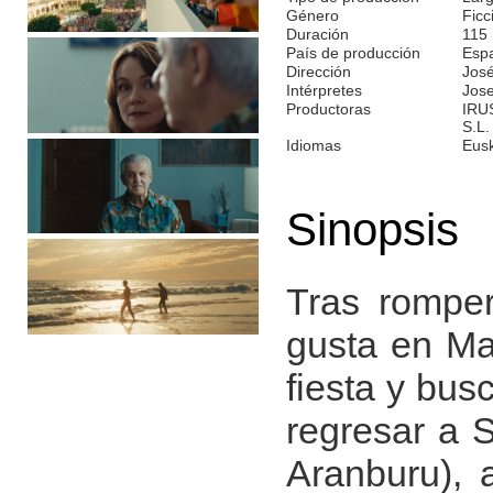
Género
Ficc
Duración
115
País de producción
Esp
Dirección
José
Intérpretes
Jose
Productoras
IRU
S.L.
Idiomas
Eus
Sinopsis
Tras romper
gusta en Ma
fiesta y bus
regresar a 
Aranburu), 