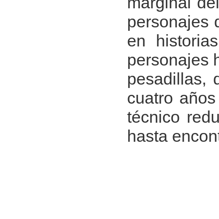
marginal del
personajes q
en historia
personajes h
pesadillas, 
cuatro años
técnico red
hasta encont