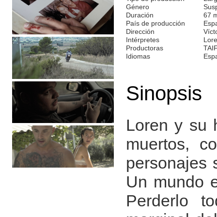
Género
Susp
Duración
67 
País de producción
Esp
Dirección
Víct
Intérpretes
Lore
Productoras
TAI
Idiomas
Esp
Sinopsis
Loren y su 
muertos, c
personajes s
Un mundo en
Perderlo t