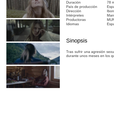
Duración
78 
País de producción
Esp
Dirección
Ibo
Intérpretes
Manu
Productoras
MUN
Idiomas
Esp
Sinopsis
Tras sufrir una agresión sex
durante unos meses en los qu