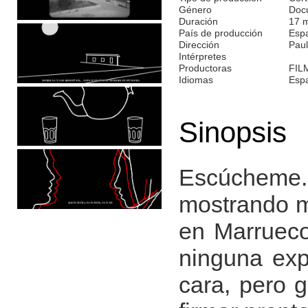
Género
Doc
Duración
17 
País de producción
Esp
Dirección
Paul
Intérpretes
Productoras
FIL
Idiomas
Esp
Sinopsis
Escúcheme. 
mostrando m
en Marrueco
ninguna exp
cara, pero 