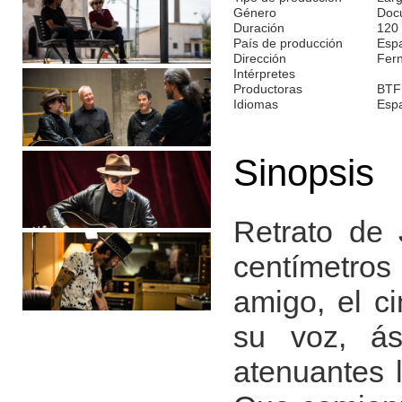
Género
Doc
Duración
120
País de producción
Esp
Dirección
Fer
Intérpretes
Productoras
BTF
Idiomas
Esp
Sinopsis
Retrato de
centímetros
amigo, el c
su voz, ás
atenuantes l