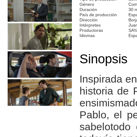
Género
Com
Duración
30 
País de producción
Esp
Dirección
Bor
Intérpretes
Juan
Productoras
SAY
Idiomas
Esp
Sinopsis
Inspirada en
historia de
ensimismado 
Pablo, el p
sabelotodo 