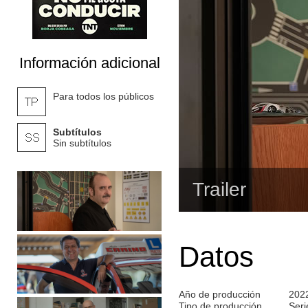
Información adicional
Para todos los públicos
Subtítulos
Sin subtítulos
Trailer
Datos
Año de producción
202
Tipo de producción
Seri