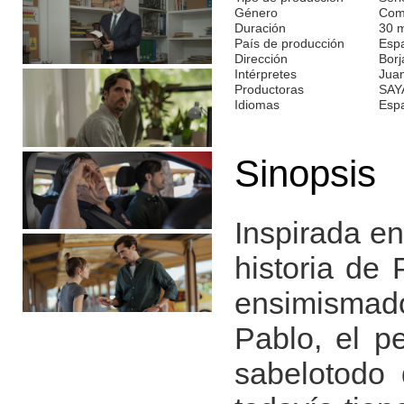
Género
Com
Duración
30 
País de producción
Esp
Dirección
Bor
Intérpretes
Juan
Productoras
SAY
Idiomas
Esp
Sinopsis
Inspirada en
historia de
ensimismado 
Pablo, el p
sabelotodo 