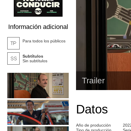
Información adicional
Para todos los públicos
Subtítulos
Sin subtítulos
Trailer
Datos
Año de producción
202
Tipo de producción
Seri