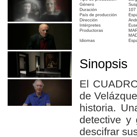
Género
Susp
Duración
107
País de producción
Esp
Dirección
And
Intérpretes
Euse
Productoras
MAR
MAD
Idiomas
Esp
Sinopsis
El CUADRO 
de Velázquez
historia. U
detective y
descifrar su