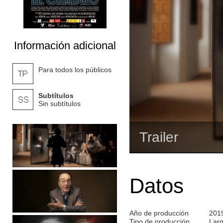
Información adicional
Para todos los públicos
Subtítulos
Sin subtítulos
Trailer
Datos
Año de producción
201
Tipo de producción
Lar