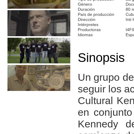
Género
Doc
Duración
80 
País de producción
Cub
Dirección
Inti
Intérpretes
Productoras
I4F
Idiomas
Esp
Sinopsis
Un grupo de
seguir los a
Cultural Ke
en conjunto
Kennedy d