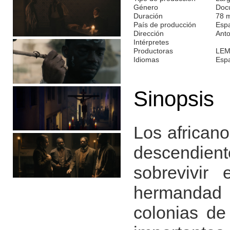
Género
Doc
Duración
78 
País de producción
Esp
Dirección
Anto
Intérpretes
Productoras
LEM
Idiomas
Esp
Sinopsis
Los africano
descendient
sobrevivir
hermandad 
colonias de