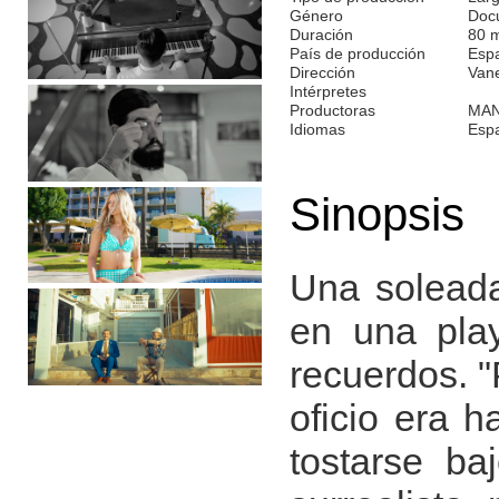
Género
Doc
Duración
80 
País de producción
Esp
Dirección
Van
Intérpretes
Productoras
MAN
Idiomas
Esp
Sinopsis
Una solead
en una play
recuerdos. "
oficio era h
tostarse ba