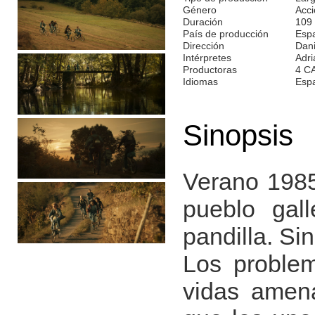
Género
Acci
Duración
109
País de producción
Esp
Dirección
Dani
Intérpretes
Adri
Productoras
4 C
Idiomas
Esp
Sinopsis
Verano 1985
pueblo gal
pandilla. Si
Los proble
vidas amena