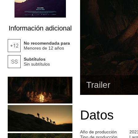
Información adicional
No recomendada para
Menores de 12 años
Subtítulos
Sin subtítulos
Trailer
Datos
Año de producción
202
Tipo de producción
Lar