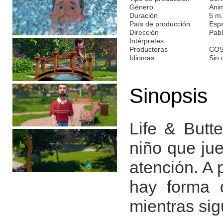
Género
Ani
Duración
5 m.
País de producción
Esp
Dirección
Pab
Intérpretes
Productoras
COS
Idiomas
Sin 
Sinopsis
Life & Butt
niño que ju
atención. A 
hay forma 
mientras sig