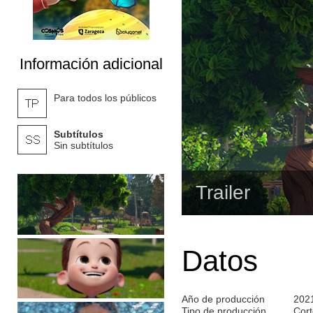
Información adicional
Para todos los públicos
Subtítulos
Sin subtítulos
Trailer
Datos
Año de producción
202
Tipo de producción
Cort