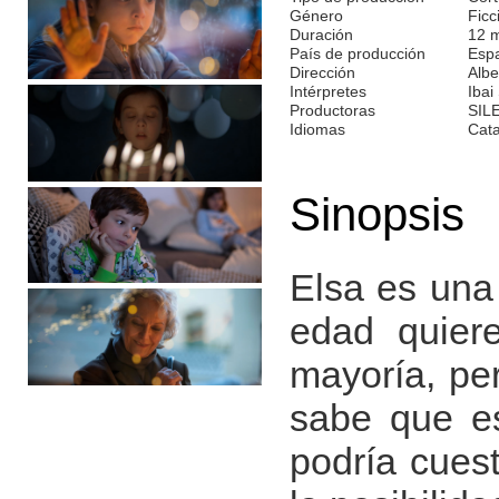
Género
Ficc
Duración
12 
País de producción
Esp
Dirección
Albe
Intérpretes
Ibai
Productoras
SIL
Idiomas
Cata
Sinopsis
Elsa es una
edad quiere
mayoría, per
sabe que es
podría cuest