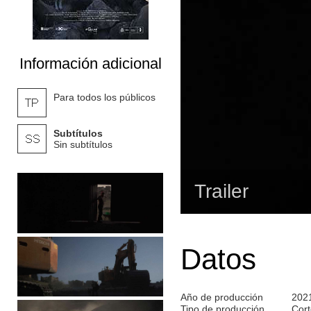
Información adicional
Para todos los públicos
Subtítulos
Sin subtítulos
Trailer
Datos
Año de producción
202
Tipo de producción
Cort