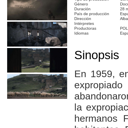
Género
Doc
Duración
28 
País de producción
Esp
Dirección
Alba
Intérpretes
Productoras
POL
Idiomas
Esp
Sinopsis
En 1959, en
expropiado
abandonaron
la expropia
hermanos Fé