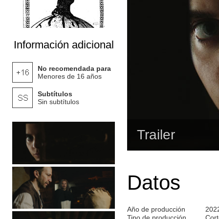
Información adicional
No recomendada para
Menores de 16 años
Subtítulos
Sin subtítulos
Trailer
Datos
Año de producción
202
Tipo de producción
Cort