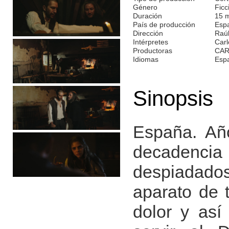
Género
Ficc
Duración
15 
País de producción
Esp
Dirección
Raúl
Intérpretes
Carl
Productoras
CAR
Idiomas
Esp
Sinopsis
España. Año
decadenci
despiadados
aparato de t
dolor y así