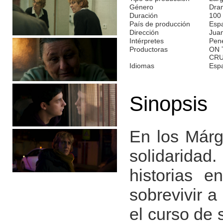
Género
Dra
Duración
100
País de producción
Espa
Dirección
Juan
Intérpretes
Pené
Productoras
ON 
CR
Idiomas
Esp
Sinopsis
En los Márge
solidarida
historias e
sobrevivir 
el curso de 