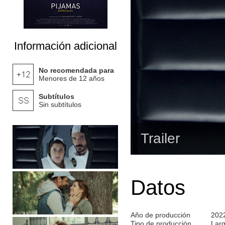
Información adicional
No recomendada para
Menores de 12 años
Subtítulos
Sin subtítulos
Trailer
Datos
Año de producción
202
Tipo de producción
Lar