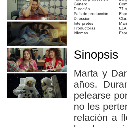
Género
Com
Duración
77 
País de producción
Esp
Dirección
Clar
Intérpretes
Mari
Productoras
ELAM
Idiomas
Esp
Sinopsis
Marta y Dar
años. Dura
pelearse po
no les pert
relación a f