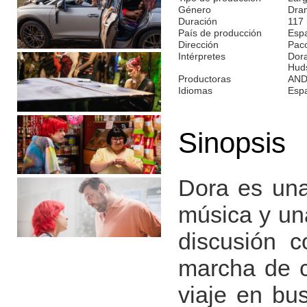
Género
Dra
Duración
117
País de producción
Esp
Dirección
Pac
Intérpretes
Dora
Hud
Productoras
AND
Idiomas
Esp
Sinopsis
Dora es una
música y una
discusión 
marcha de c
viaje en bu