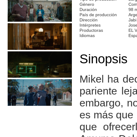
Género
Com
Duración
98 
País de producción
Arge
Dirección
Jabi
Intérpretes
Jose
Productoras
EL 
Idiomas
Esp
Sinopsis
Mikel ha dec
pariente lej
embargo, no
es más que 
que ofrecer