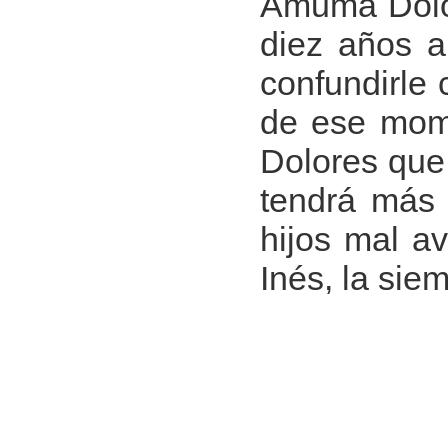
Amuma Dolor
diez años a
confundirle 
de ese mome
Dolores que
tendrá más 
hijos mal a
Inés, la si