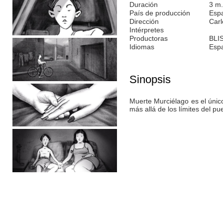
Duración
3 m.
País de producción
Esp
Dirección
Carl
Intérpretes
Productoras
BLI
Idiomas
Esp
Sinopsis
Muerte Murciélago es el úni
más allá de los límites del pu