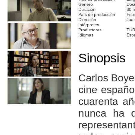
Género
Doc
Duración
80 
País de producción
Esp
Dirección
Juan
Intérpretes
Productoras
TUR
Idiomas
Esp
Sinopsis
Carlos Boyer
cine españo
cuarenta añ
nunca ha d
representan