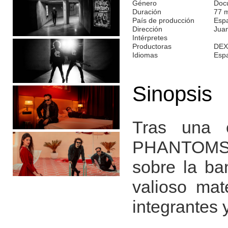
Género
Doc
Duración
77 
País de producción
Esp
Dirección
Juan
Intérpretes
Productoras
DEX
Idiomas
Esp
Sinopsis
Tras una 
PHANTOMS vu
sobre la ba
valioso mat
integrantes 