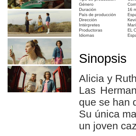
Género
Com
Duración
16 
País de producción
Esp
Dirección
Kevi
Intérpretes
Marí
Productoras
EL 
Idiomas
Esp
Sinopsis
Alicia y Rut
Las Hermani
que se han q
Su única man
un joven caz