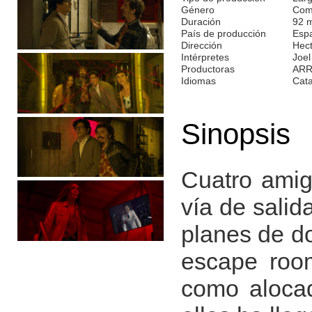
Género
Com
Duración
92 
País de producción
Esp
Dirección
Hect
Intérpretes
Joel
Productoras
ARR
Idiomas
Cata
Sinopsis
Cuatro amig
vía de salid
planes de d
escape room
como alocad