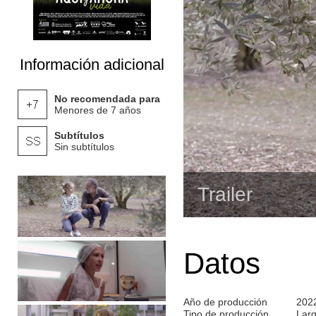
Información adicional
No recomendada para
Menores de 7 años
Subtítulos
Sin subtítulos
Trailer
Datos
Año de producción
202
Tipo de producción
Lar