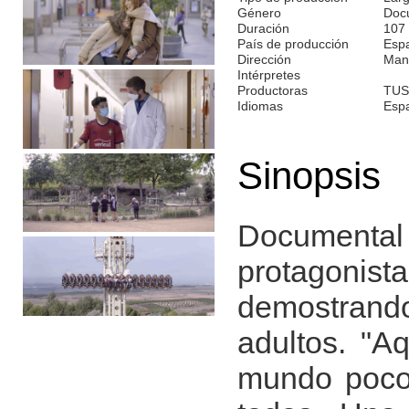
Género
Doc
Duración
107
País de producción
Esp
Dirección
Man
Intérpretes
Productoras
TUS
Idiomas
Esp
Sinopsis
Documental 
protagonist
demostrando
adultos. "A
mundo poco 