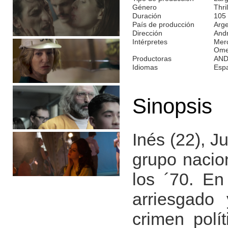
Género
Thril
Duración
105
País de producción
Arge
Dirección
And
Intérpretes
Merc
Ome
Productoras
AND
Idiomas
Esp
Sinopsis
Inés (22), J
grupo nacion
los ´70. En
arriesgado
crimen polí