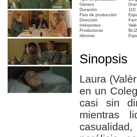
Género
Dra
Duración
110
País de producción
Esp
Dirección
Fer
Intérpretes
Valè
Productoras
BLI
Idiomas
Esp
Sinopsis
Laura (Valèr
en un Coleg
casi sin di
mientras l
casualidad