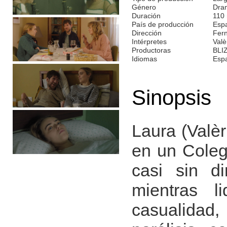
Género
Dra
Duración
110
País de producción
Esp
Dirección
Fer
Intérpretes
Valè
Productoras
BLI
Idiomas
Esp
Sinopsis
Laura (Valèr
en un Coleg
casi sin di
mientras l
casualidad