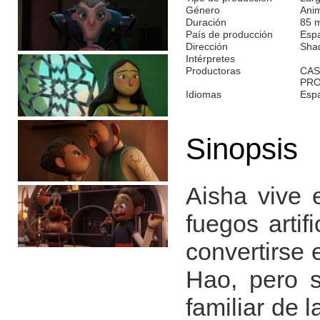
Género
Ani
Duración
85 
País de producción
Esp
Dirección
Shad
Intérpretes
Productoras
CAS
PRO
Idiomas
Esp
Sinopsis
Aisha vive 
fuegos arti
convertirse 
Hao, pero s
familiar de 