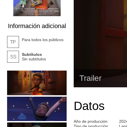
Información adicional
Para todos los públicos
Subtítulos
Sin subtítulos
Trailer
Datos
Año de producción
202
Tipo de producción
Lar