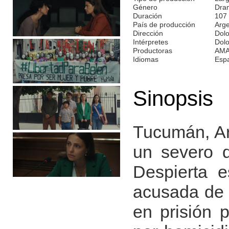
Género
Dra
Duración
107
País de producción
Arge
Dirección
Dolo
Intérpretes
Dolo
Productoras
AMA
Idiomas
Esp
Sinopsis
Tucumán, Ar
un severo d
Despierta e
acusada de 
en prisión 