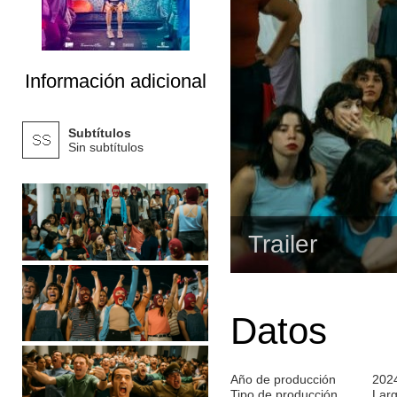
Información adicional
Subtítulos
Sin subtítulos
Trailer
Datos
Año de producción
202
Tipo de producción
Lar