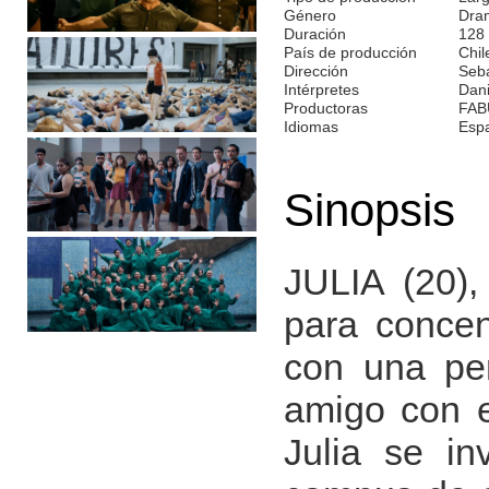
Género
Dra
Duración
128
País de producción
Chil
Dirección
Seba
Intérpretes
Dani
Productoras
FAB
Idiomas
Esp
Sinopsis
JULIA (20),
para concen
con una per
amigo con e
Julia se in