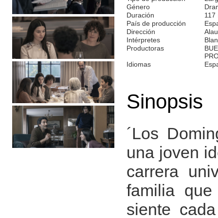
Género
Dra
Duración
117
País de producción
Esp
Dirección
Alau
Intérpretes
Blan
Productoras
BUE
PRO
Idiomas
Espa
Sinopsis
´Los Doming
una joven id
carrera uni
familia que
siente cad