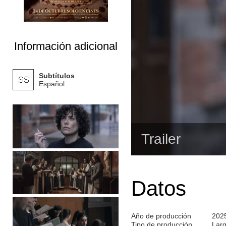
Información adicional
Subtítulos
Español
Trailer
Datos
Año de producción
202
Tipo de producción
Lar