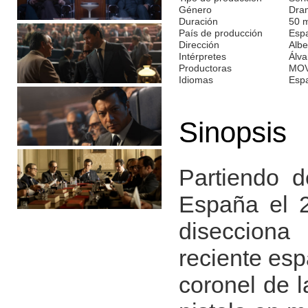
Género
Dra
Duración
50 
País de producción
Esp
Dirección
Albe
Intérpretes
Álva
Productoras
MOV
Idiomas
Esp
Sinopsis
Partiendo d
España el 2
disecciona
reciente esp
coronel de l