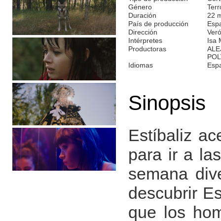
Género
Terr
Duración
22 
País de producción
Esp
Dirección
Veró
Intérpretes
Isa 
Productoras
ALE
POL
Idiomas
Esp
Sinopsis
Estíbaliz ac
para ir a la
semana dive
descubrir Es
que los hom