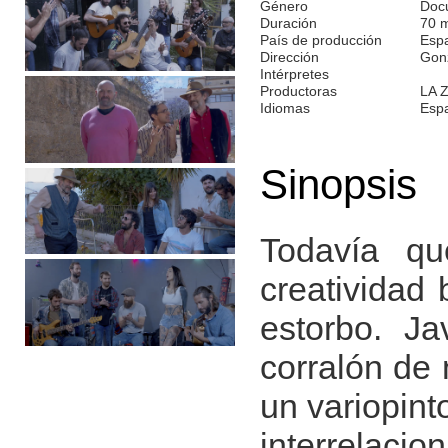
Género
Doc
Duración
70 
País de producción
Esp
Dirección
Gonz
Intérpretes
Productoras
LA 
Idiomas
Esp
Sinopsis
Todavía qu
creatividad 
estorbo. Ja
corralón de 
un variopint
interrelaci