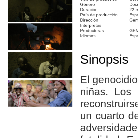
Género
Doc
Duración
22 
País de producción
Esp
Dirección
Gem
Intérpretes
Productoras
GEM
Idiomas
Esp
Sinopsis
El genocidio
niñas. Los
reconstruirs
un cuarto d
adversidade