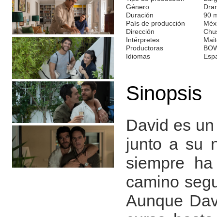
Género
Dra
Duración
90 
País de producción
Méx
Dirección
Chus
Intérpretes
Mait
Productoras
BOW
Idiomas
Esp
Sinopsis
David es un
junto a su 
siempre ha
camino segui
Aunque Davi