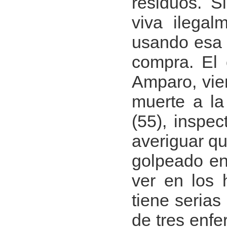
residuos. S
viva ilega
usando esa a
compra. El 
Amparo, vien
muerte a la
(55), inspec
averiguar qu
golpeado en
ver en los 
tiene serias
de tres enfe