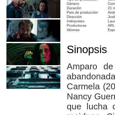
Género
Com
Duración
21 
País de producción
And
Dirección
Jos
Intérpretes
Laur
Productoras
ARL
Idiomas
Esp
Sinopsis
Amparo de 
abandonada 
Carmela (20)
Nancy Guerre
que lucha c