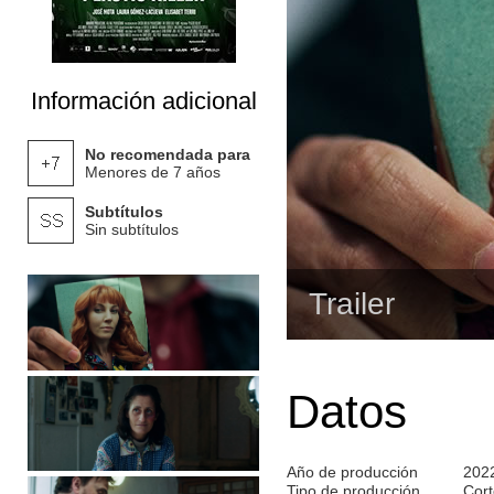
Información adicional
No recomendada para
Menores de 7 años
Subtítulos
Sin subtítulos
Trailer
Datos
Año de producción
202
Tipo de producción
Cort