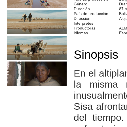
Género
Dra
Duración
87 
País de producción
Boli
Dirección
Alej
Intérpretes
Productoras
ALM
Idiomas
Esp
Sinopsis
En el altipl
la misma 
inusualment
Sisa afronta
del tiempo.