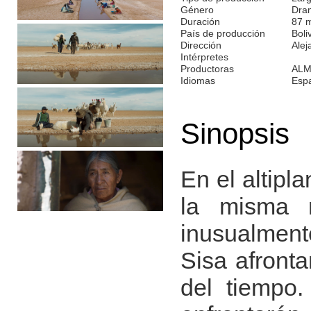
Género
Dra
Duración
87 
País de producción
Boli
Dirección
Alej
Intérpretes
Productoras
ALM
Idiomas
Esp
Sinopsis
En el altipl
la misma 
inusualment
Sisa afronta
del tiempo.