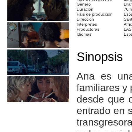
Género
Dra
Duración
76 
País de producción
Esp
Dirección
San
Intérpretes
Áfri
Productoras
LAS
Idiomas
Esp
Sinopsis
Ana es una
familiares y
desde que c
entrado en 
transgresora