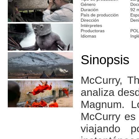
Género
Doc
Duración
92 
País de producción
Esp
Dirección
Deni
Intérpretes
Productoras
POL
Idiomas
Ingl
Sinopsis
McCurry, Th
analiza desd
Magnum. L
McCurry es 
viajando p