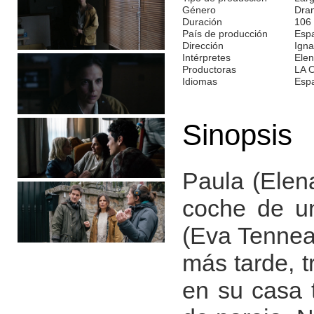
Género
Dra
Duración
106
País de producción
Esp
Dirección
Igna
Intérpretes
Elen
Productoras
LA 
Idiomas
Esp
Sinopsis
Paula (Elen
coche de u
(Eva Tennea
más tarde, t
en su casa 