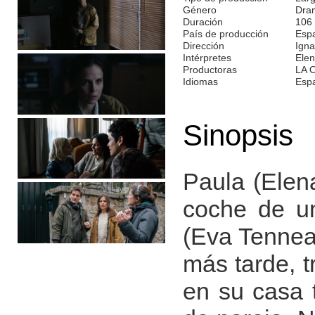
Género
Dra
Duración
106
País de producción
Esp
Dirección
Igna
Intérpretes
Elen
Productoras
LA 
Idiomas
Esp
Sinopsis
Paula (Elen
coche de u
(Eva Tennea
más tarde, t
en su casa 